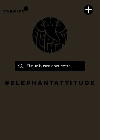
Carrito
#Elephantattitude