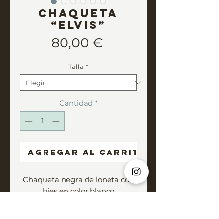
Chaqueta
“ELVIS”
Precio
80,00 €
Talla
*
Cantidad
*
Agregar al carrito
Chaqueta negra de loneta con
bies en color blanco
Forrada en algodón con
estampado “Block Print”