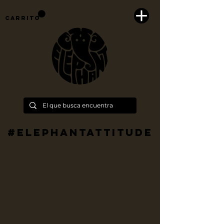
Carrito
#Elephantattitude