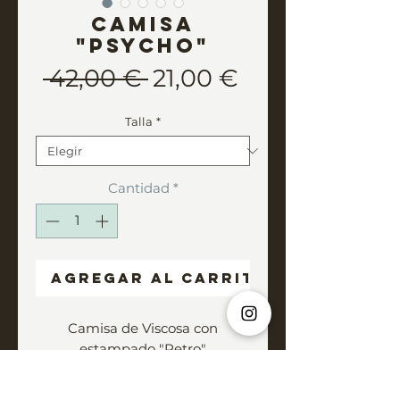
Camisa
"PSYCHO"
Precio
Precio
 42,00 € 
21,00 €
de
Talla
*
oferta
Cantidad
*
Agregar al carrito
Camisa de Viscosa con
estampado "Retro"
Tejido ligero
Unisex