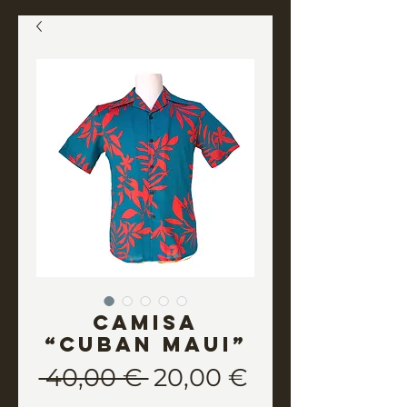
Camisa
“CUBAN MAUI”
Precio
Precio
 40,00 € 
20,00 €
de