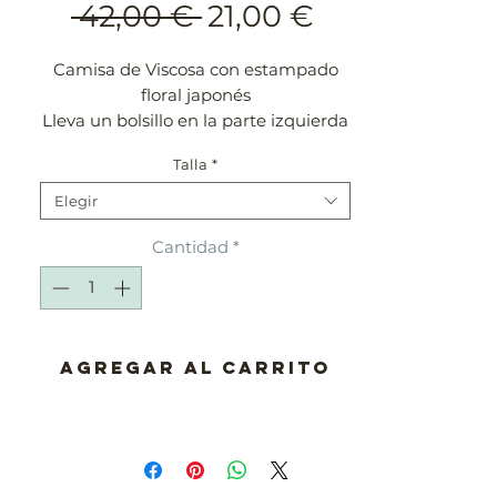
Precio
Precio
 42,00 € 
21,00 €
de
Camisa de Viscosa con estampado
oferta
floral japonés
Lleva un bolsillo en la parte izquierda
Corte “Slim Fit”
Talla
*
Unisex
Elegir
Cantidad
*
Agregar al carrito