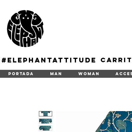
#Elephantattitude
Carri
PORTADA
MAN
WOMAN
ACCE