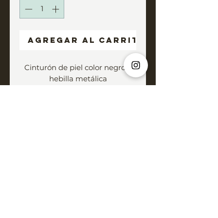
Agregar al carrito
Cinturón de piel color negro y
hebilla metálica
Hecho a mano
Medida ancho 4cm
Medida largo 117cm
© 2022 by ELEPHANT
Contacta
Cookies
Política de Privacidad